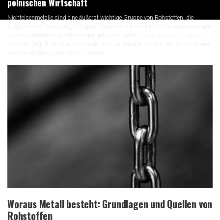
polnischen Wirtschaft
Nichteisenmetalle sind eine äußerst wichtige Gruppe von Rohstoffen, die
aufgrund ihrer einzigartigen Eigenschaften eine breite Palette von Anwendungen
in verschiedenen Industriezweigen gefunden haben. Es ist wichtig zu wissen,
dass der Begriff "Nichteisenmetalle" sich auf Metalle bezieht, die nicht in ihrem
ursprünglichen Zustand als Eisenerz...
Woraus Metall besteht: Grundlagen und Quellen von
Rohstoffen