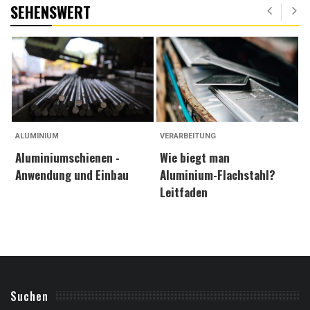
SEHENSWERT
ALUMINIUM
VERARBEITUNG
A
Aluminiumschienen -
Wie biegt man
A
Anwendung und Einbau
Aluminium-Flachstahl?
G
Leitfaden
H
Suchen