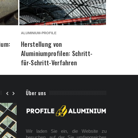
ALUMINIUM-PROFILE
ALUMINIUM-PROF
ium:
Herstellung von
Maßgeschn
Aluminiumprofilen: Schritt-
Aluminiump
für-Schritt-Verfahren
lohnt es si
Über uns
Wir laden Sie ein, die Website zu
besuchen, auf der Sie umfangreiches