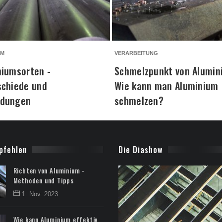
UM
VERARBEITUNG
niumsorten -
Schmelzpunkt von Alumin
schiede und
Wie kann man Aluminium
dungen
schmelzen?
pfehlen
Die Diashow
Richten von Aluminium -
Methoden und Tipps
1. Nov. 2023
Wie kann Aluminium effektiv