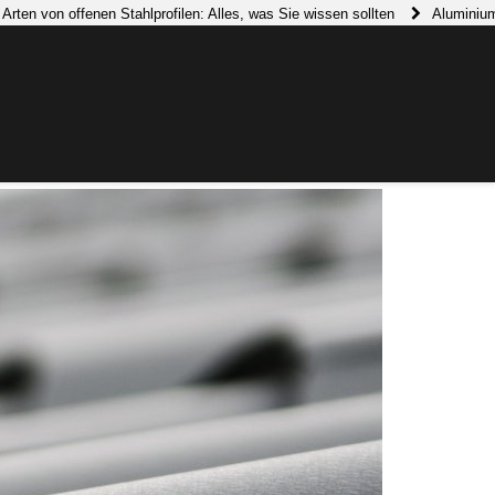
 offenen Stahlprofilen: Alles, was Sie wissen sollten
Aluminiumschienen
sorten - Unterschiede und Anwendungen