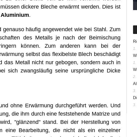
 müssen dickere Bleche erwärmt werden. Dies ist
n
Aluminium
.
genauso häufig angewendet wie bei Stahl. Zum
nschaften des Metalls je nach der Beimischung
Ri
rringern können. Zum anderen kann bei der
1.
wärmung selbst das flexibelste Blech beschädigt
Wi
 das Metall nicht nur gebogen, sondern auch in
1.
Wi
i sich zwangsläufig seine ursprüngliche Dicke
2.
Al
3.
Di
 und ohne Erwärmung durchgeführt werden. Und
3.
fung, die ihm durch eine feststehende Matrize und
wird, "glänzend" stand. Bei der Herstellung von
 eine Bearbeitung, die nicht als ein einzelner