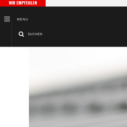
WIR EMPFEHLEN
MENU
SUCHEN
/
/
Heim
Verarbeitung
Aluminium-Strangpressen - wie funkt