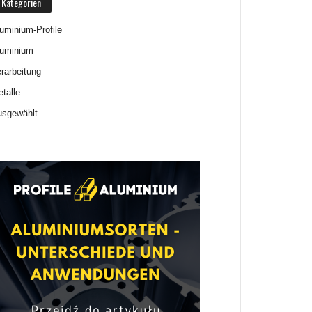
Kategorien
uminium-Profile
luminium
rarbeitung
talle
usgewählt