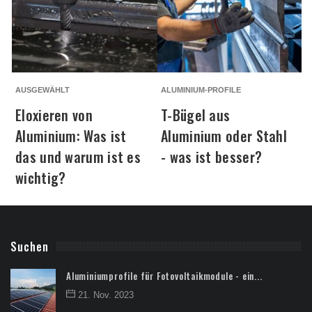
AUSGEWÄHLT
ALUMINIUM-PROFILE
A
Eloxieren von
T-Bügel aus
Aluminium: Was ist
Aluminium oder Stahl
das und warum ist es
- was ist besser?
wichtig?
Suchen
Aluminiumprofile für Fotovoltaikmodule - ein...
21. Nov. 2023