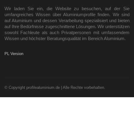
Wir laden Sie ein, die Website zu besuchen, auf der Sie
umfangreiches Wissen über Aluminiumprofile finden. Wir sind
auf Aluminium und dessen Verarbeitung spezialisiert und bieten
auf Ihre Bedürfnisse zugeschnittene Lösungen. Wir unterstützen
sowohl Fachleute als auch Privatpersonen mit umfassendem
Wissen und höchster Beratungsqualität im Bereich Aluminium.
PL Version
© Copyright profilealuminium.de | Alle Rechte vorbehalten.